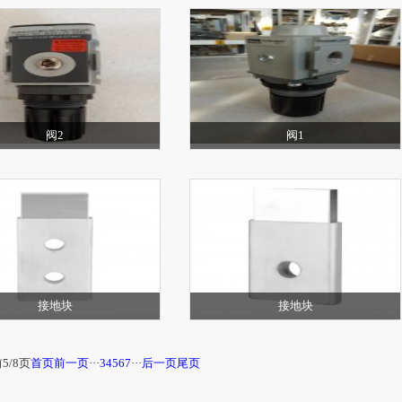
阀2
阀1
接地块
接地块
5/8页
首页
前一页
···
3
4
5
6
7
···
后一页
尾页