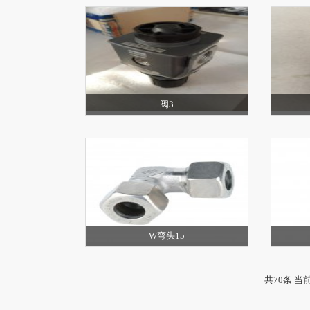
阀3
W弯头15
共70条 当前