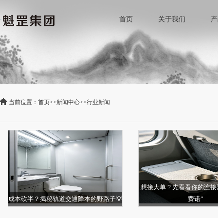
首页
关于我们
产
当前位置：
首页
>>
新闻中心
>>
行业新闻
想接大单？先看看你的连接
成本砍半？揭秘轨道交通降本的野路子💡
费诺”