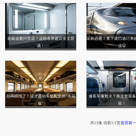
老板追着问货源？这份名录建议全文背
采购必看！拿下庞巴迪订单
诵！
这🤫
别再瞎找了！这才是动车组配套的“天花
修客车像救火？换这套装备
板”
班！
共15条 当前1/2页
首页
前