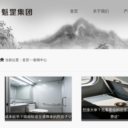
首页
关于我们
产
当前位置：
首页
>>
新闻中心
想接大单？先看看你的连接
成本砍半？揭秘轨道交通降本的野路子💡
费诺”