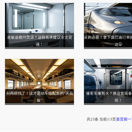
老板追着问货源？这份名录建议全文背
采购必看！拿下庞巴迪订单
诵！
这🤫
别再瞎找了！这才是动车组配套的“天花
修客车像救火？换这套装备
板”
班！
共23条 当前1/3页
首页
前一