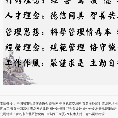
友情链接：
中国城市轨道交通协会
高铁网
中国轨道交通网
青岛海外留学
青岛网络推
泥施工
青岛全网营销
青岛网站建设
积分制管理
IP形象设计
企业vi设计
青岛聚脲涂料
公司地址：青岛市市北区敦化路136号西王大厦22F技术支持：
青岛网站建设