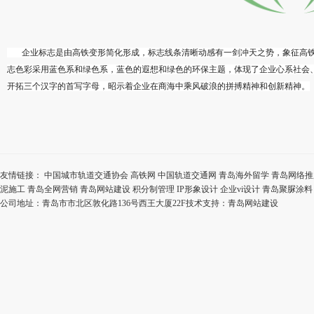
企业标志是由高铁变形简化形成，标志线条清晰动感有一剑冲天之势，象征高铁
志色彩采用蓝色系和绿色系，蓝色的遐想和绿色的环保主题，体现了企业心系社会
开拓三个汉字的首写字母，昭示着企业在商海中乘风破浪的拼搏精神和创新精神。
友情链接：
中国城市轨道交通协会
高铁网
中国轨道交通网
青岛海外留学
青岛网络推
泥施工
青岛全网营销
青岛网站建设
积分制管理
IP形象设计
企业vi设计
青岛聚脲涂料
公司地址：青岛市市北区敦化路136号西王大厦22F技术支持：
青岛网站建设