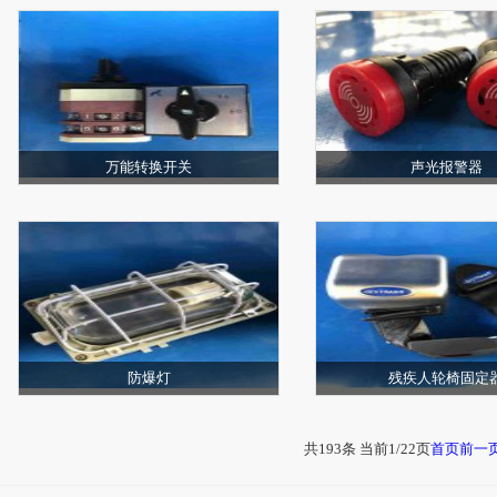
万能转换开关
声光报警器
防爆灯
残疾人轮椅固定
共193条 当前1/22页
首页
前一