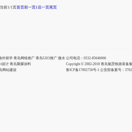
 当前1/1页
首页
前一页
1
后一页
尾页
海外留学
青岛网络推广
青岛GEO推广
微水
公司电话：0532-85646666
vi设计
青岛聚脲涂料
Copyright © 2002-2018 青岛魁罡铁
岛网站建设
鲁ICP备17002750号-1 公安部备案号：37020